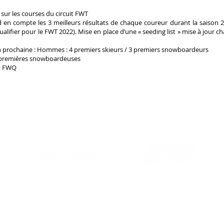
r les courses du circuit FWT
en compte les 3 meilleurs résultats de chaque coureur durant la saison
alifier pour le FWT 2022). Mise en place d’une « seeding list » mise à jour
on prochaine : Hommes : 4 premiers skieurs / 3 premiers snowboardeurs
2 premières snowboardeuses
it FWQ
OUR PARTNERS
Co