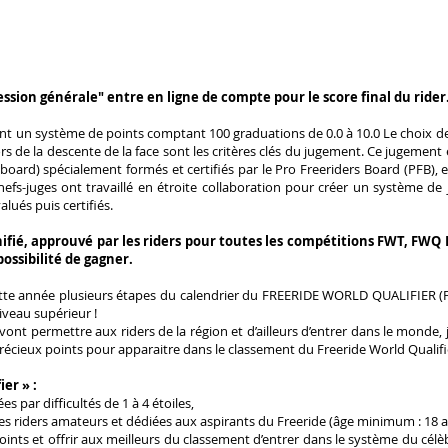
ssion générale" entre en ligne de compte pour le score final du rider
sent un système de points comptant 100 graduations de 0.0 à 10.0 Le choix de la
lors de la descente de la face sont les critères clés du jugement. Ce jugement
wboard) spécialement formés et certifiés par le Pro Freeriders Board (PFB),
 chefs-juges ont travaillé en étroite collaboration pour créer un système 
alués puis certifiés.
nifié, approuvé par les riders pour toutes les compétitions FWT, FWQ 
possibilité de gagner.
ette année plusieurs étapes du calendrier du FREERIDE WORLD QUALIFIER (
niveau supérieur !
 vont permettre aux riders de la région et d’ailleurs d’entrer dans le monde,
récieux points pour apparaitre dans le classement du Freeride World Qualifi
er » :
s par difficultés de 1 à 4 étoiles,
es riders amateurs et dédiées aux aspirants du Freeride (âge minimum : 18 a
oints et offrir aux meilleurs du classement d’entrer dans le système du cél