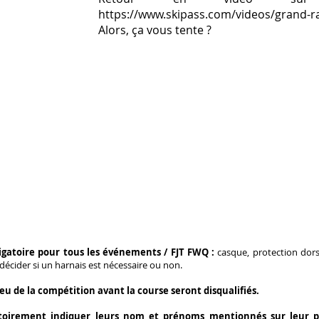
https://www.skipass.com/videos/grand-r
Alors, ça vous tente ?
RÈGLES
igatoire pour tous les événements / FJT FWQ :
casque, protection dorsa
 décider si un harnais est nécessaire ou non.
lieu de la compétition avant la course seront disqualifiés.
atoirement indiquer leurs nom et prénoms mentionnés sur leur p