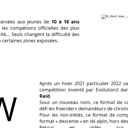
éservées aux jeunes de
10 à 18 ans
es compétions officielles des plus
ité… Seuls changent la difficulté des
s à certaines zones exposées.
Après un hiver 2021 particulier 2022 v
W
compétition inventé par Evolution2 da
Raid.
Sous un nouveau nom, ce format de co
défi les freeriders demandeurs de chrono
Pour les non-initiés, ce format de comp
format « descente » en ski alpin, hors des
Retour en vidéo sur 