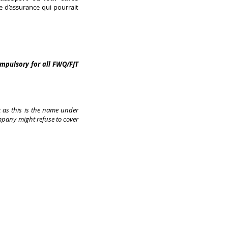
 d’assurance qui pourrait
mpulsory for all FWQ/FJT
t as this is the name under
mpany might refuse to cover
e