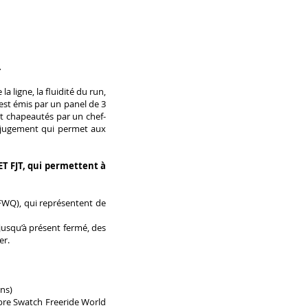
.
 ligne, la fluidité du run,
 est émis par un panel de 3
 et chapeautés par un chef-
de jugement qui permet aux
ET FJT, qui permettent à
FWQ), qui représentent de
 jusqu’à présent fermé, des
er.
ns)
èbre Swatch Freeride World